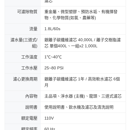
濾芯
可濾除物質
重金屬、微型塑膠、預防水垢、有機揮發
物、化學物質(如氯、農藥等)
流量
1.8L/60s
濾水量(三道式/
銀離子碳纖維濾芯 40,000L / 離子交樹脂濾
組)
芯 單個400L、一組x2 1,000L
工作溫度
1℃~40℃
工作水壓
25~80 PSI
濾心更換周期
銀離子碳纖維濾芯 1年 / 高效軟水濾芯 6個
月
內容物
主品項、淨水器 (主機)、龍頭、三道式濾芯
說明書
使用說明書、飲水機及濾芯及清洗說明
額定電壓
110V
額定頻率
60 Hz