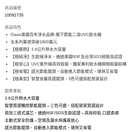
流程，驗證手機門號後，選擇欲分期的期數、繳款截止日，確認付款後即完
運送方式
成交易。
商品編號
3.實際核准額度、可分期數及費用金額請依後續交易確認頁面所載為準。
宅配
10092735
4.訂單成立30分鐘內，如未前往確認交易或遇審核未通過，訂單將自動取
每筆NT$100，滿NT$2,000(含以上)免運費
消。如遇「轉專審核」未通過狀況，表示未達大哥付你分期系統評分，恕無
法說明評估內容。
商品特色
【繳款方式說明】
Oasis美國百年淨水品牌-櫥下節能二溫UVC飲水機
1.分期款項不併入電信帳單，「大哥付你分期」於每月結算日後寄送繳費提
全系列募資突破1800萬元
醒簡訊。
2.透過簡訊連結打開帳單後，可選擇「超商條碼／台灣大直營門市／銀行轉
【極櫥熱】3.8公升熱水大容量
帳／街口支付／iPASS MONEY」等通路繳費。
【極純淨】生飲級淨水，通過美國NSF及台灣SGS檢驗及認證
【極安心】UVC紫外線高效殺菌，獨家專利飲水機瞬間殺菌結構
【注意事項】
1.本服務係由「台灣大哥大股份有限公司」（以下簡稱本公司）所提供，讓
【極省電】感光節能龍頭，自動進入節能模式，環保又省電
用戶於交易時，得透過本服務購買商品或服務，並由商店將買賣／分期付款
【極美型】智慧金屬質感龍頭，3色可選搭配居家設計
買賣價金債權讓與本公司後，依約使用本公司帳單繳交帳款。
2.基於同意付款使用「大哥付你分期」之契約關係目的，商店將以您的個人
資料（包含姓名、電話或地址）提供予台灣大哥大進項蒐集、處理及利用，
銷售重點
由本公司與您本人進行分期帳單所需資料之確認、核對及更正。
3.8公升熱水大容量
3.完整用戶服務條款，請詳閱以下連結：
https://oppay.tw/userRule
智慧質感觸控節能龍頭→三色可選，搭配居家質感設計
高效三道式濾芯，通過NSF/SGS生飲認證→高效抑垢,口感柔順
主動式安全防護→空燒及漏水保護真放心
感光節能龍頭，自動進入節能模式，環保又省電