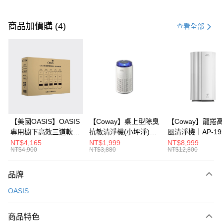
付款方式
信用卡一次付款
商品加價購 (4)
查看全部
信用卡分期付款
3 期 0 利率 每期
NT$9,933
21家銀行
6 期 0 利率 每期
NT$4,966
21家銀行
合作金庫商業銀行
第一商業銀行
華南商業銀行
彰化商業銀行
12 期 0 利率 每期
NT$2,483
21家銀行
合作金庫商業銀行
第一商業銀行
上海商業儲蓄銀行
台北富邦商業銀行
華南商業銀行
彰化商業銀行
24 期 0 利率 每期
NT$1,241
20家銀行
合作金庫商業銀行
第一商業銀行
國泰世華商業銀行
兆豐國際商業銀行
上海商業儲蓄銀行
台北富邦商業銀行
華南商業銀行
彰化商業銀行
30 期 0 利率 每期
臺灣中小企業銀行
NT$993
台中商業銀行
7家銀行
合作金庫商業銀行
第一商業銀行
國泰世華商業銀行
兆豐國際商業銀行
【美國OASIS】OASIS
【Coway】桌上型除臭
【Coway】龍捲
上海商業儲蓄銀行
台北富邦商業銀行
匯豐（台灣）商業銀行
華泰商業銀行
華南商業銀行
彰化商業銀行
臺灣中小企業銀行
台中商業銀行
專用櫥下高效三道軟水
抗敏清淨機(小坪淨)｜
風清淨機｜AP-19
合作金庫商業銀行
彰化商業銀行
LINE Pay
國泰世華商業銀行
兆豐國際商業銀行
聯邦商業銀行
遠東國際商業銀行
上海商業儲蓄銀行
台北富邦商業銀行
匯豐（台灣）商業銀行
華泰商業銀行
抑菌淨水器一年份濾芯
AP-0425C
NT$4,165
NT$1,999
NT$8,999
華泰商業銀行
聯邦商業銀行
臺灣中小企業銀行
台中商業銀行
元大商業銀行
永豐商業銀行
兆豐國際商業銀行
臺灣中小企業銀行
NT$4,900
NT$3,880
NT$12,800
聯邦商業銀行
遠東國際商業銀行
組
Apple Pay
元大商業銀行
永豐商業銀行
匯豐（台灣）商業銀行
華泰商業銀行
玉山商業銀行
星展（台灣）商業銀行
台中商業銀行
匯豐（台灣）商業銀行
元大商業銀行
永豐商業銀行
台新國際商業銀行
聯邦商業銀行
遠東國際商業銀行
台新國際商業銀行
中國信託商業銀行
華泰商業銀行
聯邦商業銀行
大哥付你分期
玉山商業銀行
星展（台灣）商業銀行
品牌
元大商業銀行
永豐商業銀行
台灣樂天信用卡公司
遠東國際商業銀行
元大商業銀行
台新國際商業銀行
中國信託商業銀行
相關說明
玉山商業銀行
星展（台灣）商業銀行
OASIS
永豐商業銀行
玉山商業銀行
台灣樂天信用卡公司
【大哥付你分期使用說明】
台新國際商業銀行
中國信託商業銀行
星展（台灣）商業銀行
台新國際商業銀行
ATM付款
1.本服務由台灣大哥大提供，台灣大哥大用戶可立即使用無須另外申請。
台灣樂天信用卡公司
中國信託商業銀行
台灣樂天信用卡公司
2.付款方式選擇「大哥付你分期」，訂單成立後會自動跳轉到大哥付的交易
商品特色