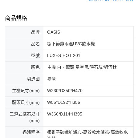
商品規格
品牌
OASIS
品名
櫥下節能兩溫UVC飲水機
型號
LUXES-HOT-201
顏色
主機 白、龍頭 星空黑/隕石灰/銀河鈦
製造國
臺灣
主機尺寸(mm)
W230*D350*H470
龍頭尺寸(mm)
W55*D192*H356
三道式濾芯尺寸
W360*D114*H395
(mm)
過濾程序
銀離子碳纖維濾心-高效軟水濾芯-高效軟水