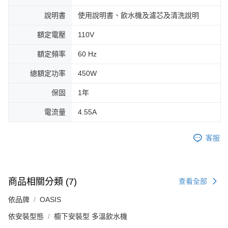
說明書
使用說明書、飲水機及濾芯及清洗說明
額定電壓
110V
額定頻率
60 Hz
總額定功率
450W
保固
1年
電流量
4.55A
客服
商品相關分類 (7)
查看全部
依品牌
OASIS
依安裝型態
櫥下安裝型 多溫飲水機