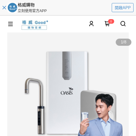
格威購物
開啟APP
立刻使用官方APP
0
1
/
8