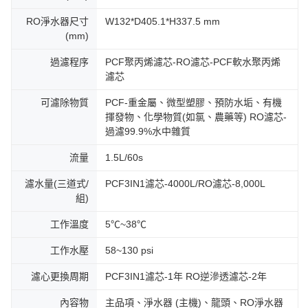
RO淨水器尺寸
W132*D405.1*H337.5 mm
(mm)
過濾程序
PCF聚丙烯濾芯-RO濾芯-PCF軟水聚丙烯
濾芯
可濾除物質
PCF-重金屬、微型塑膠、預防水垢、有機
揮發物、化學物質(如氯、農藥等) RO濾芯-
過濾99.9%水中雜質
流量
1.5L/60s
濾水量(三道式/
PCF3IN1濾芯-4000L/RO濾芯-8,000L
組)
工作溫度
5℃~38℃
工作水壓
58~130 psi
濾心更換周期
PCF3IN1濾芯-1年 RO逆滲透濾芯-2年
內容物
主品項、淨水器 (主機)、龍頭、RO淨水器