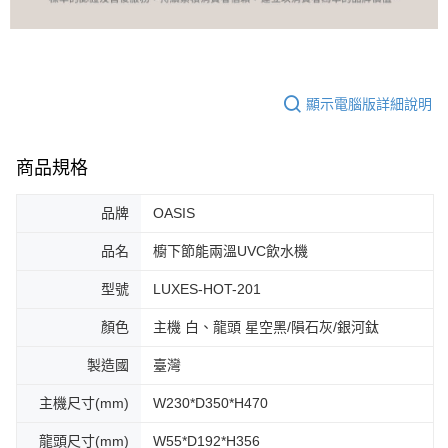
顯示電腦版詳細說明
商品規格
品牌
OASIS
品名
櫥下節能兩溫UVC飲水機
型號
LUXES-HOT-201
顏色
主機 白、龍頭 星空黑/隕石灰/銀河鈦
製造國
臺灣
主機尺寸(mm)
W230*D350*H470
龍頭尺寸(mm)
W55*D192*H356