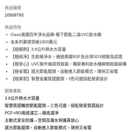
流程，驗證手機門號後，選擇欲分期的期數、繳款截止日，確認付款後即完
運送方式
成交易。
商品編號
3.實際核准額度、可分期數及費用金額請依後續交易確認頁面所載為準。
宅配
10508793
4.訂單成立30分鐘內，如未前往確認交易或遇審核未通過，訂單將自動取
每筆NT$100，滿NT$2,000(含以上)免運費
消。如遇「轉專審核」未通過狀況，表示未達大哥付你分期系統評分，恕無
法說明評估內容。
商品特色
【繳款方式說明】
Oasis美國百年淨水品牌-櫥下節能二溫UVC飲水機
1.分期款項不併入電信帳單，「大哥付你分期」於每月結算日後寄送繳費提
全系列募資突破1800萬元
醒簡訊。
2.透過簡訊連結打開帳單後，可選擇「超商條碼／台灣大直營門市／銀行轉
【極櫥熱】3.8公升熱水大容量
帳／街口支付／iPASS MONEY」等通路繳費。
【極純淨】生飲級淨水，通過美國NSF及台灣SGS檢驗及認證
【極安心】UVC紫外線高效殺菌，獨家專利飲水機瞬間殺菌結構
【注意事項】
1.本服務係由「台灣大哥大股份有限公司」（以下簡稱本公司）所提供，讓
【極省電】感光節能龍頭，自動進入節能模式，環保又省電
用戶於交易時，得透過本服務購買商品或服務，並由商店將買賣／分期付款
【極美型】智慧金屬質感龍頭，3色可選搭配居家設計
買賣價金債權讓與本公司後，依約使用本公司帳單繳交帳款。
2.基於同意付款使用「大哥付你分期」之契約關係目的，商店將以您的個人
資料（包含姓名、電話或地址）提供予台灣大哥大進項蒐集、處理及利用，
銷售重點
由本公司與您本人進行分期帳單所需資料之確認、核對及更正。
3.8公升熱水大容量
3.完整用戶服務條款，請詳閱以下連結：
https://oppay.tw/userRule
智慧質感觸控節能龍頭→三色可選，搭配居家質感設計
PCF+RO兩道濾芯→徹底濾淨
主動式安全防護→空燒及漏水保護真放心
感光節能龍頭，自動進入節能模式，環保又省電