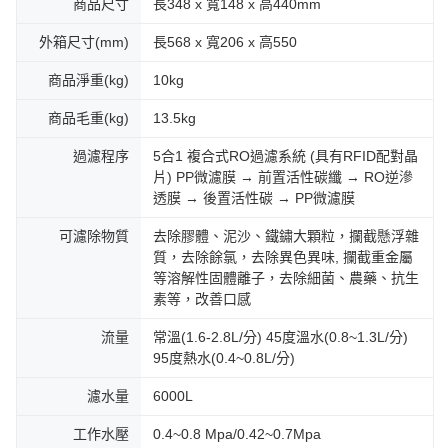
商品尺寸
長348 x 寬148 x 高440mm
外箱尺寸(mm)
長568 x 寬206 x 高550
商品淨重(kg)
10kg
商品毛重(kg)
13.5kg
過濾程序
5合1 複合式RO過濾系統 (具有RFID配對晶
片) PP微濾膜 → 前置活性碳纖 → RO逆滲
透膜 → 後置活性碳 → PP微濾膜
可濾除物質
去除膠體、泥沙、鐵鏽大顆粒，攔截懸浮雜
質，去除餘氯，去除異色異味, 攔截重金屬
等溶解性固體離子，去除細菌、農藥、抗生
素等，改善口感
流量
常溫(1.6-2.8L/分) 45度溫水(0.8~1.3L/分)
95度熱水(0.4~0.8L/分)
濾水量
6000L
工作水壓
0.4~0.8 Mpa/0.42~0.7Mpa