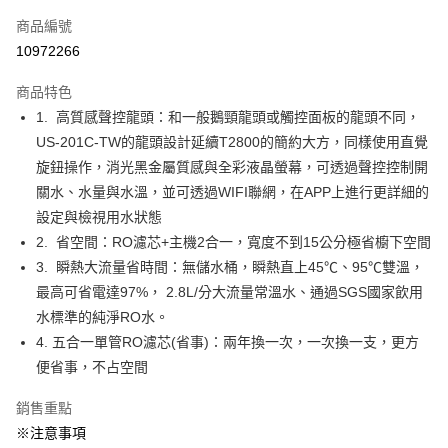
流程，驗證手機門號後，選擇欲分期的期數、繳款截止日，確認付款後即完
運送方式
成交易。
商品編號
3.實際核准額度、可分期數及費用金額請依後續交易確認頁面所載為準。
宅配
10972266
4.訂單成立30分鐘內，如未前往確認交易或遇審核未通過，訂單將自動取
每筆NT$100，滿NT$2,000(含以上)免運費
消。如遇「轉專審核」未通過狀況，表示未達大哥付你分期系統評分，恕無
法說明評估內容。
商品特色
【繳款方式說明】
1. 高質感聲控龍頭：和一般鵝頸龍頭或觸控面板的龍頭不同，
1.分期款項不併入電信帳單，「大哥付你分期」於每月結算日後寄送繳費提
US-201C-TW的龍頭設計延續T2800的簡約大方，同樣使用直覺
醒簡訊。
2.透過簡訊連結打開帳單後，可選擇「超商條碼／台灣大直營門市／銀行轉
旋鈕操作，消光黑金屬質感與全彩液晶螢幕，可透過聲控控制開
帳／街口支付／iPASS MONEY」等通路繳費。
關水、水量與水溫，並可透過WIFI聯網，在APP上進行更詳細的
設定與檢視用水狀態
【注意事項】
1.本服務係由「台灣大哥大股份有限公司」（以下簡稱本公司）所提供，讓
2. 省空間：RO濾芯+主機2合一，寬度不到15公分極省櫥下空間
用戶於交易時，得透過本服務購買商品或服務，並由商店將買賣／分期付款
3. 瞬熱大流量省時間：無儲水桶，瞬熱直上45℃、95℃雙溫，
買賣價金債權讓與本公司後，依約使用本公司帳單繳交帳款。
2.基於同意付款使用「大哥付你分期」之契約關係目的，商店將以您的個人
最高可省電達97%， 2.8L/分大流量常溫水、通過SGS國家飲用
資料（包含姓名、電話或地址）提供予台灣大哥大進項蒐集、處理及利用，
水標準的純淨RO水。
由本公司與您本人進行分期帳單所需資料之確認、核對及更正。
4. 五合一單管RO濾芯(省事)：兩年換一次，一次換一支，更方
3.完整用戶服務條款，請詳閱以下連結：
https://oppay.tw/userRule
便省事，不占空間
銷售重點
※注意事項