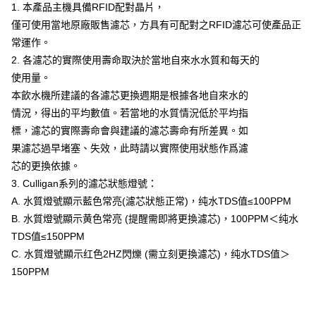
1. 本產品主機具備RFID配對晶片，
僅可使用當地原廠販售濾芯，方具有可配對之RFID濾芯可使產品正
常運作。
2. 各濾芯的實際使用壽命取決於當地自來水水質和每天的
使用量。
本飲水機所建議的各濾芯更換週期是根據各地自來水的
情況，得出的平均數值。若當地的水質情況低於平均指
標，濾芯的實際壽命會與建議的濾芯壽命有所差異。如
果濾芯過早堵塞、失效，此時請以實際使用狀態作爲濾
芯的更換依據。
3. Culligan系列的濾芯狀態燈號：
A. 水質燈號顯示藍色常亮(濾芯狀態正常)，纯水TDS值≤100PPM
B. 水質燈號顯示黄色常亮 (提醒需即將更換濾芯)，100PPM＜纯水
TDS值≤150PPM
C. 水質燈號顯示红色2HZ閃爍 (需立刻更換濾芯)，纯水TDS值＞
150PPM