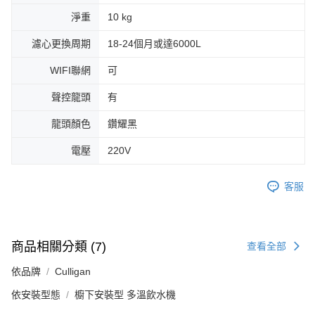
淨重
10 kg
濾心更換周期
18-24個月或達6000L
WIFI聯網
可
聲控龍頭
有
龍頭顏色
鑽耀黑
電壓
220V
客服
商品相關分類 (7)
查看全部
依品牌
Culligan
依安裝型態
櫥下安裝型 多溫飲水機