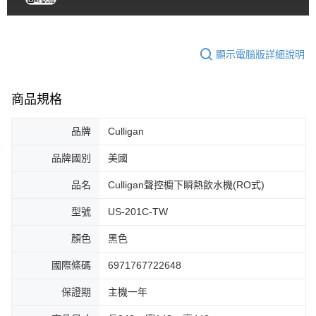
顯示電腦版詳細說明
商品規格
品牌
Culligan
品牌國別
美國
品名
Culligan聲控櫥下瞬熱飲水機(RO式)
型號
US-201C-TW
顏色
黑色
國際條碼
6971767722648
保證期
主機一年