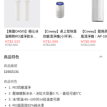
3 期 0 利率 每期
NT$3,333
21家銀行
6 期 0 利率 每期
NT$1,666
21家銀行
合作金庫商業銀行
第一商業銀行
華南商業銀行
彰化商業銀行
12 期 0 利率 每期
NT$833
21家銀行
合作金庫商業銀行
第一商業銀行
上海商業儲蓄銀行
台北富邦商業銀行
華南商業銀行
彰化商業銀行
24 期 0 利率 每期
NT$416
20家銀行
合作金庫商業銀行
第一商業銀行
國泰世華商業銀行
兆豐國際商業銀行
上海商業儲蓄銀行
台北富邦商業銀行
華南商業銀行
彰化商業銀行
30 期 0 利率 每期
臺灣中小企業銀行
NT$333
台中商業銀行
7家銀行
合作金庫商業銀行
第一商業銀行
國泰世華商業銀行
兆豐國際商業銀行
【美國OASIS】極沁冰
【Coway】桌上型除臭
【Coway】龍捲
上海商業儲蓄銀行
台北富邦商業銀行
匯豐（台灣）商業銀行
華泰商業銀行
華南商業銀行
彰化商業銀行
臺灣中小企業銀行
台中商業銀行
溫瞬熱RO濾淨飲水機
抗敏清淨機(小坪淨)｜
風清淨機｜AP-19
合作金庫商業銀行
彰化商業銀行
LINE Pay
國泰世華商業銀行
兆豐國際商業銀行
聯邦商業銀行
遠東國際商業銀行
上海商業儲蓄銀行
台北富邦商業銀行
匯豐（台灣）商業銀行
華泰商業銀行
專用一年份濾芯組 (適
AP-0425C
NT$2,533
NT$1,999
NT$8,999
華泰商業銀行
聯邦商業銀行
臺灣中小企業銀行
台中商業銀行
元大商業銀行
永豐商業銀行
兆豐國際商業銀行
臺灣中小企業銀行
NT$2,980
NT$3,880
NT$12,800
聯邦商業銀行
遠東國際商業銀行
用機型：IF-301A)
Apple Pay
元大商業銀行
永豐商業銀行
匯豐（台灣）商業銀行
華泰商業銀行
玉山商業銀行
星展（台灣）商業銀行
台中商業銀行
匯豐（台灣）商業銀行
元大商業銀行
永豐商業銀行
台新國際商業銀行
聯邦商業銀行
遠東國際商業銀行
台新國際商業銀行
中國信託商業銀行
華泰商業銀行
聯邦商業銀行
大哥付你分期
玉山商業銀行
星展（台灣）商業銀行
商品特色
元大商業銀行
永豐商業銀行
台灣樂天信用卡公司
遠東國際商業銀行
元大商業銀行
台新國際商業銀行
中國信託商業銀行
相關說明
玉山商業銀行
星展（台灣）商業銀行
永豐商業銀行
玉山商業銀行
商品編號
台灣樂天信用卡公司
【大哥付你分期使用說明】
台新國際商業銀行
中國信託商業銀行
星展（台灣）商業銀行
台新國際商業銀行
ATM付款
1.本服務由台灣大哥大提供，台灣大哥大用戶可立即使用無須另外申請。
11502131
台灣樂天信用卡公司
中國信託商業銀行
台灣樂天信用卡公司
2.付款方式選擇「大哥付你分期」，訂單成立後會自動跳轉到大哥付的交易
流程，驗證手機門號後，選擇欲分期的期數、繳款截止日，確認付款後即完
商品特色
運送方式
成交易。
1. RO四層濾淨
3.實際核准額度、可分期數及費用金額請依後續交易確認頁面所載為準。
宅配
4.訂單成立30分鐘內，如未前往確認交易或遇審核未通過，訂單將自動取
2. 壓縮機製冰水，冰缸大容量0.7L，最低可達5℃
每筆NT$100，滿NT$2,000(含以上)免運費
消。如遇「轉專審核」未通過狀況，表示未達大哥付你分期系統評分，恕無
3. 冰/常溫/45~100共14段溫度可調
法說明評估內容。
4. RO超高效82%純水率
【繳款方式說明】