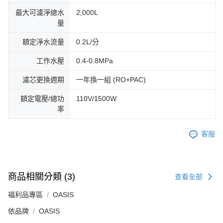
最大可濾淨總水
2,000L
量
額定淨水流量
0.2L/分
工作水壓
0.4-0.8MPa
濾芯更換週期
一年換一組 (RO+PAC)
額定電壓/總功
110V/1500W
率
客服
商品相關分類 (3)
查看全部
福利品專區
OASIS
依品牌
OASIS