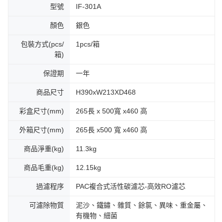
型號
IF-301A
顏色
銀色
包裝方式(pcs/
1pcs/箱
箱)
保證期
一年
商品尺寸
H390xW213XD468
彩盒尺寸(mm)
265長 x 500寬 x460 高
外箱尺寸(mm)
265長 x500 寬 x460 高
商品淨重(kg)
11.3kg
商品毛重(kg)
12.15kg
過濾程序
PAC複合式活性碳濾芯-高效RO濾芯
可濾除物質
泥沙、鐵鏽、雜質、餘氯、異味、重金屬、
有機物、細菌