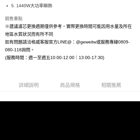
1.分期款項不併入電信帳單，「大哥付你分期」於每月結算日後寄送繳費提
5. 1440W大功率瞬熱
醒簡訊。
2.透過簡訊連結打開帳單後，可選擇「超商條碼／台灣大直營門市／銀行轉
銷售重點
帳／街口支付／iPASS MONEY」等通路繳費。
※建議濾芯更換週期僅供參考，實際更換時間可能因用水量及所在
【注意事項】
地區水質狀況而有所不同
1.本服務係由「台灣大哥大股份有限公司」（以下簡稱本公司）所提供，讓
如有問題請洽格威客服官方LINE@：@geweitw或服務專線0809-
用戶於交易時，得透過本服務購買商品或服務，並由商店將買賣／分期付款
買賣價金債權讓與本公司後，依約使用本公司帳單繳交帳款。
080-118詢問。
2.基於同意付款使用「大哥付你分期」之契約關係目的，商店將以您的個人
(服務時間：週一至週五10:00-12:00｜13:00-17:30)
資料（包含姓名、電話或地址）提供予台灣大哥大進項蒐集、處理及利用，
由本公司與您本人進行分期帳單所需資料之確認、核對及更正。
3.完整用戶服務條款，請詳閱以下連結：
https://oppay.tw/userRule
詳細說明
商品規格
相關推薦